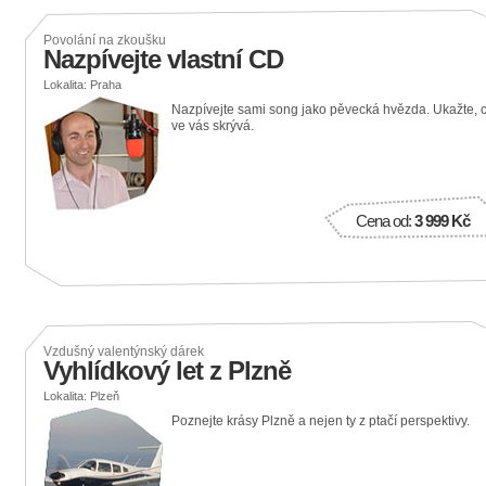
Povolání na zkoušku
Nazpívejte vlastní CD
Lokalita: Praha
Nazpívejte sami song jako pěvecká hvězda. Ukažte, 
ve vás skrývá.
Cena od:
3 999 Kč
Vzdušný valentýnský dárek
Vyhlídkový let z Plzně
Lokalita: Plzeň
Poznejte krásy Plzně a nejen ty z ptačí perspektivy.