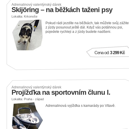
Adrenalinový valentýnský dárek
Skijöring – na běžkách taženi psy
Lokalita: Krkonoše
Pokud rádi jezdíte na běžkách, tak můžete svůj zážite
z jízdy posunout ještě dál. Když vás potáhnou psi,
pojedete rychleji a z jízdy budete nadšeni.
Cena od:
3 299 Kč
Adrenalinový valentýnský dárek
Projížďka na sportovním člunu I.
Lokalita: Praha - západ
Adrenalinová vyjížďka s kamarády po Vltavě.