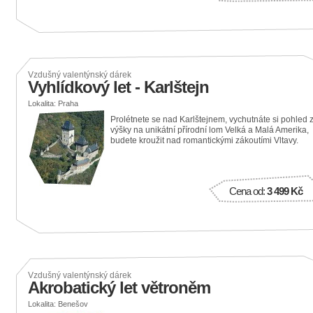
Vzdušný valentýnský dárek
Vyhlídkový let - Karlštejn
Lokalita: Praha
Prolétnete se nad Karlštejnem, vychutnáte si pohled 
výšky na unikátní přírodní lom Velká a Malá Amerika,
budete kroužit nad romantickými zákoutími Vltavy.
Cena od:
3 499 Kč
Vzdušný valentýnský dárek
Akrobatický let větroněm
Lokalita: Benešov