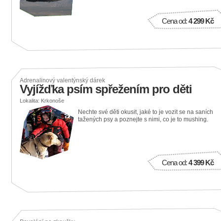
Cena od:
4 299 Kč
Adrenalinový valentýnský dárek
Vyjížďka psím spřežením pro děti
Lokalita: Krkonoše
Nechte své děti okusit, jaké to je vozit se na saních
tažených psy a poznejte s nimi, co je to mushing.
Cena od:
4 399 Kč