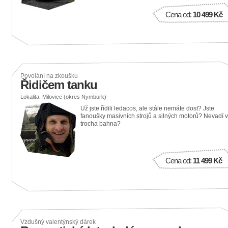
Cena od:
10 499 Kč
Povolání na zkoušku
Řidičem tanku
Lokalita: Milovice (okres Nymburk)
Už jste řídili ledacos, ale stále nemáte dost? Jste
fanoušky masivních strojů a silných motorů? Nevadí 
trocha bahna?
Cena od:
11 499 Kč
Vzdušný valentýnský dárek