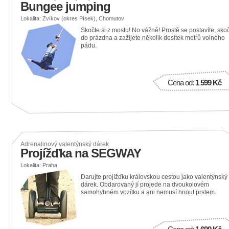
Bungee jumping
Lokalita: Zvíkov (okres Písek), Chomutov
Skočte si z mostu! No vážně! Prostě se postavíte, skoč
do prázdna a zažijete několik desítek metrů volného
pádu.
Cena od:
1 599 Kč
Adrenalinový valentýnský dárek
Projížďka na SEGWAY
Lokalita: Praha
Darujte projížďku královskou cestou jako valentýnský
dárek. Obdarovaný jí projede na dvoukolovém
samohybném vozítku a ani nemusí hnout prstem.