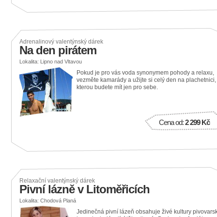
Adrenalinový valentýnský dárek
Na den pirátem
Lokalita: Lipno nad Vltavou
Pokud je pro vás voda synonymem pohody a relaxu,
vezměte kamarády a užijte si celý den na plachetnici,
kterou budete mít jen pro sebe.
Cena od:
2 299 Kč
Relaxační valentýnský dárek
Pivní lázně v Litoměřicích
Lokalita: Chodová Planá
Jedinečná pivní lázeň obsahuje živé kultury pivovars