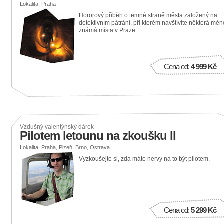
Lokalita: Praha
Hororový příběh o temné straně města založený na
detektivním pátrání, při kterém navštívíte některá mén
známá místa v Praze.
Cena od:
4 999 Kč
Vzdušný valentýnský dárek
Pilotem letounu na zkoušku II
Lokalita: Praha, Plzeň, Brno, Ostrava
Vyzkoušejte si, zda máte nervy na to být pilotem.
Cena od:
5 299 Kč