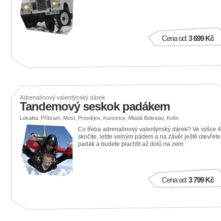
Cena od:
3 699 Kč
Adrenalinový valentýnský dárek
Tandemový seskok padákem
Lokalita: Příbram, Most, Prostějov, Kunovice, Mladá Boleslav, Kolín
Co třeba adrenalinový valentýnský dárek? Ve výšce 
skočíte, letíte volným pádem a na závěr ještě otevřete
padák a budete plachtit až dolů na zem.
Cena od:
3 799 Kč