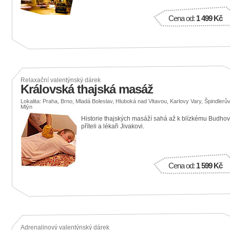
Cena od:
1 499 Kč
Relaxační valentýnský dárek
Královská thajská masáž
Lokalita: Praha, Brno, Mladá Boleslav, Hluboká nad Vltavou, Karlovy Vary, Špindlerů
Mlýn
Historie thajských masáží sahá až k blízkému Budho
příteli a lékaři Jivakovi.
Cena od:
1 599 Kč
Adrenalinový valentýnský dárek