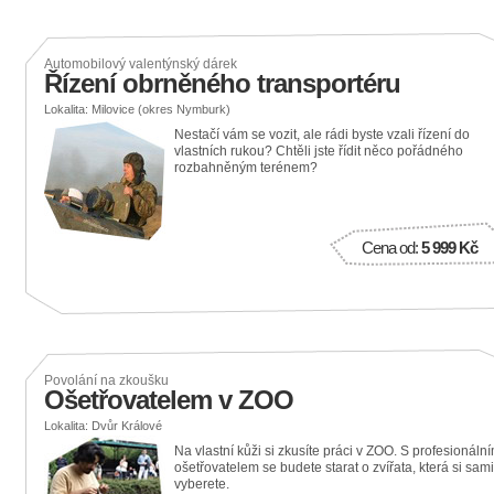
Automobilový valentýnský dárek
Řízení obrněného transportéru
Lokalita: Milovice (okres Nymburk)
Nestačí vám se vozit, ale rádi byste vzali řízení do
vlastních rukou? Chtěli jste řídit něco pořádného
rozbahněným terénem?
Cena od:
5 999 Kč
Povolání na zkoušku
Ošetřovatelem v ZOO
Lokalita: Dvůr Králové
Na vlastní kůži si zkusíte práci v ZOO. S profesionáln
ošetřovatelem se budete starat o zvířata, která si sami
vyberete.