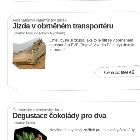
Adrenalinový valentýnský dárek
Jízda v obrněném transportéru
Lokalita: Milovice (okres Nymburk)
Chtěli byste si zkusit, jaké to je řítit se v obrněném
transportéru BVP (Bojové Vozidlo Pěchoty) drsným
terénem?
Cena od:
999 Kč
Gurmánský valentýnský dárek
Degustace čokolády pro dva
Lokalita: Praha
Nevšední smyslový zážitek pro milovníky čokolády.