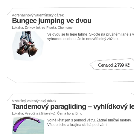
Adrenalinový valentýnský dárek
Bungee jumping ve dvou
Lokalita: Zvíkov (okres Písek), Chomutov
Ve dvou se to lépe táhne. Skočte na pružném laně s 
vybranou osobou. Je to neuvěřitelný zážitek!
Cena od:
2 799 Kč
Vzdušný valentýnský dárek
Tandemový paragliding – vyhlídkový le
Lokalita: Vysočina (Jihlavsko), Černá hora, Brno
Volně létat jen s pomocí větru. Žádné hlučné motory.
Všude ticho a krajina ubíhá pod vámi.