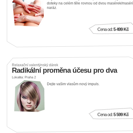
doteky na celém těle rovnou od dvou masérek/masér
naráz.
Cena od:
5 499 Kč
Relaxační valentýnský dárek
Radikální proměna účesu pro dva
Lokalita: Praha 2
Dejte vašim vlasům nový impuls.
Cena od:
5 599 Kč