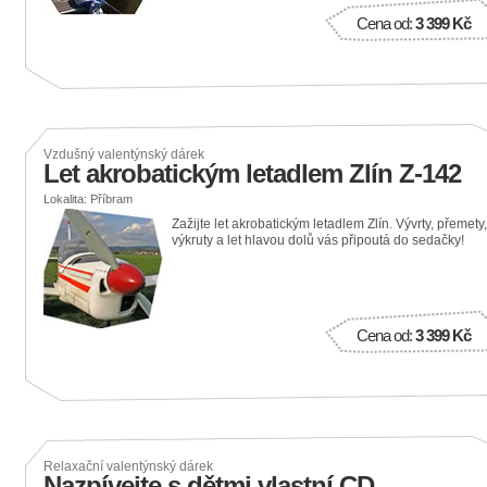
Cena od:
3 399 Kč
Vzdušný valentýnský dárek
Let akrobatickým letadlem Zlín Z-142
Lokalita: Příbram
Zažijte let akrobatickým letadlem Zlín. Vývrty, přemety,
výkruty a let hlavou dolů vás připoutá do sedačky!
Cena od:
3 399 Kč
Relaxační valentýnský dárek
Nazpívejte s dětmi vlastní CD