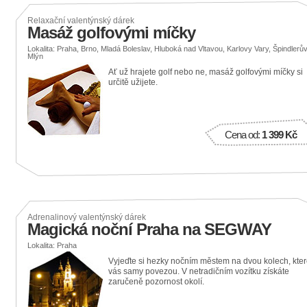
Relaxační valentýnský dárek
Masáž golfovými míčky
Lokalita: Praha, Brno, Mladá Boleslav, Hluboká nad Vltavou, Karlovy Vary, Špindlerů
Mlýn
Ať už hrajete golf nebo ne, masáž golfovými míčky si
určitě užijete.
Cena od:
1 399 Kč
Adrenalinový valentýnský dárek
Magická noční Praha na SEGWAY
Lokalita: Praha
Vyjeďte si hezky nočním městem na dvou kolech, kte
vás samy povezou. V netradičním vozítku získáte
zaručeně pozornost okolí.