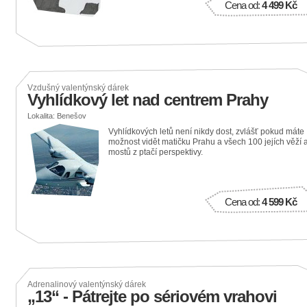
Cena od:
4 499 Kč
Vzdušný valentýnský dárek
Vyhlídkový let nad centrem Prahy
Lokalita: Benešov
Vyhlídkových letů není nikdy dost, zvlášť pokud máte
možnost vidět matičku Prahu a všech 100 jejích věží 
mostů z ptačí perspektivy.
Cena od:
4 599 Kč
Adrenalinový valentýnský dárek
„13“ - Pátrejte po sériovém vrahovi