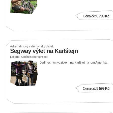
Cena od:
6 799 Kč
Adrenalinový valentýnský dárek
Segway výlet na Karlštejn
Lokalita: Karlštejn (Berounsko)
Jedinečným vozítkem na Karlštejn a lom Amerika.
Cena od:
8 599 Kč