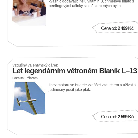
kvasnic dodávající tělu vitamín B, chmelové mláto s
peelingovými účinky s směs drcených bylin.
Cena od:
2 499 Kč
Vzdušný valentýnský dárek
Let legendárním větroněm Blaník L–13
Lokalita: Příbram
I bez motoru se budete vznášet vzduchem a užívat si
jedinečný pocit jako pták.
Cena od:
2 599 Kč