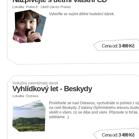
Lokalita: Praha 8 - Libeň (okres Praha)
Vytvořte se svými dětmi hudební dárek.
Cena od:
3 499 Kč
Vzdušný valentýnský dárek
Vyhlídkový let - Beskydy
Lokalita: Ostrava
Prolétnete se nad Ostravou, vychutnáte si pohled z v
na celé Beskydy. Z kabiny čtyřimístného letounu bude
vědět o všem, co se děje pod vámi. Připravte si foťák,
odlétáme. ;)
Cena od:
3 499 Kč