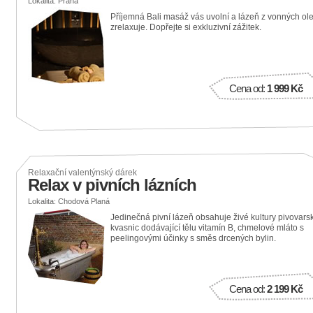
Lokalita: Praha
Příjemná Bali masáž vás uvolní a lázeň z vonných ole
zrelaxuje. Dopřejte si exkluzivní zážitek.
Cena od:
1 999 Kč
Relaxační valentýnský dárek
Relax v pivních lázních
Lokalita: Chodová Planá
Jedinečná pivní lázeň obsahuje živé kultury pivovars
kvasnic dodávající tělu vitamín B, chmelové mláto s
peelingovými účinky s směs drcených bylin.
Cena od:
2 199 Kč