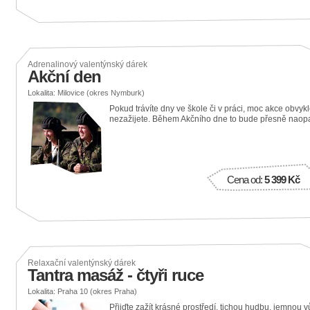
Adrenalinový valentýnský dárek
Akční den
Lokalita: Milovice (okres Nymburk)
Pokud trávíte dny ve škole či v práci, moc akce obvyk
nezažijete. Během Akčního dne to bude přesně naop
Cena od:
5 399 Kč
Relaxační valentýnský dárek
Tantra masáž - čtyři ruce
Lokalita: Praha 10 (okres Praha)
Přijďte zažít krásné prostředí, tichou hudbu, jemnou v