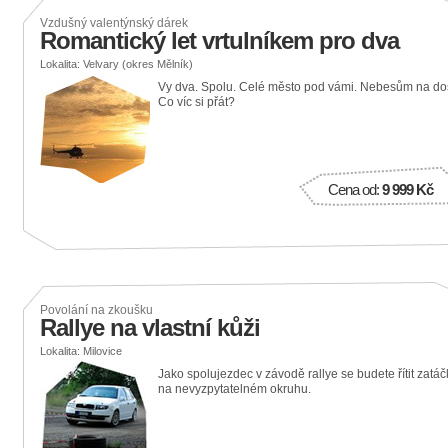
Vzdušný valentýnský dárek
Romantický let vrtulníkem pro dva
Lokalita: Velvary (okres Mělník)
Vy dva. Spolu. Celé město pod vámi. Nebesům na do
Co víc si přát?
Cena od:
9 999 Kč
Povolání na zkoušku
Rallye na vlastní kůži
Lokalita: Milovice
Jako spolujezdec v závodě rallye se budete řítit zatá
na nevyzpytatelném okruhu.