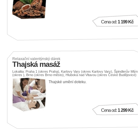
Cena od:
1 199 Kč
Relaxační valentýnský dárek
Thajská masáž
Lokalita: Praha 1 (okres Praha), Karlovy Vary (okres Karlovy Vary), Špindlerův Mlýn
(okres ), Brno (okres Brno-město), Hluboká nad Vltavou (okres České Budějovice)
Thajské umění doteku.
Cena od:
1 299 Kč