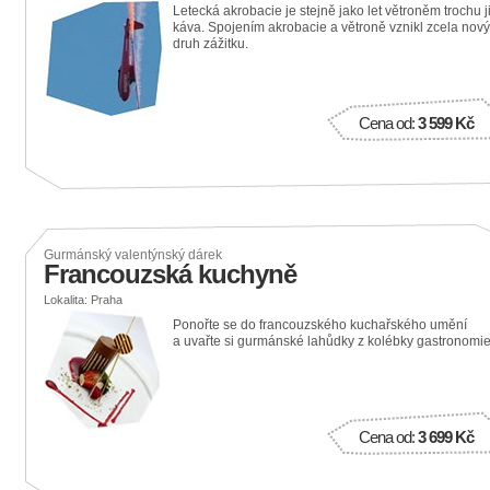
Letecká akrobacie je stejně jako let větroněm trochu j
káva. Spojením akrobacie a větroně vznikl zcela nový
druh zážitku.
Cena od:
3 599 Kč
Gurmánský valentýnský dárek
Francouzská kuchyně
Lokalita: Praha
Ponořte se do francouzského kuchařského umění
a uvařte si gurmánské lahůdky z kolébky gastronomie
Cena od:
3 699 Kč