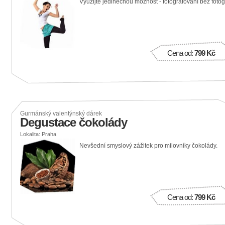
Využijte jedinečnou možnost - fotografování bez fotog
Cena od:
799 Kč
Gurmánský valentýnský dárek
Degustace čokolády
Lokalita: Praha
Nevšední smyslový zážitek pro milovníky čokolády.
Cena od:
799 Kč